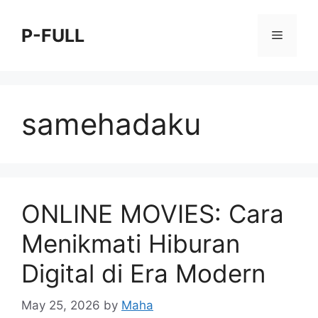
Skip
to
P-FULL
Menu
content
samehadaku
ONLINE MOVIES: Cara
Menikmati Hiburan
Digital di Era Modern
May 25, 2026
by
Maha