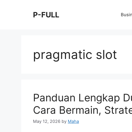
Skip
to
P-FULL
Busi
content
pragmatic slot
Panduan Lengkap Dun
Cara Bermain, Strat
May 12, 2026
by
Maha