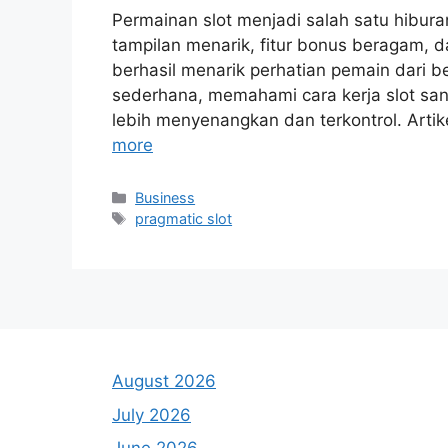
Permainan slot menjadi salah satu hiburan
tampilan menarik, fitur bonus beragam, da
berhasil menarik perhatian pemain dari b
sederhana, memahami cara kerja slot sa
lebih menyenangkan dan terkontrol. Arti
more
Categories
Business
Tags
pragmatic slot
August 2026
July 2026