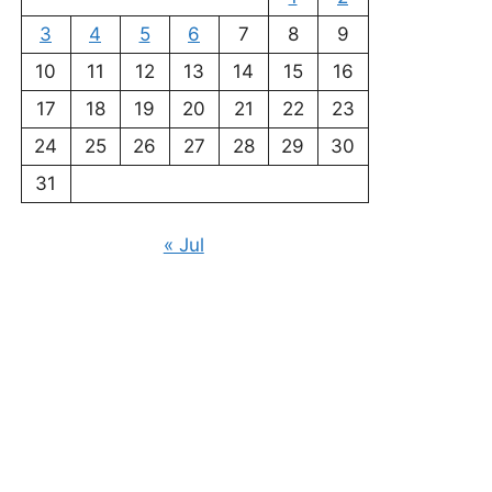
3
4
5
6
7
8
9
10
11
12
13
14
15
16
17
18
19
20
21
22
23
24
25
26
27
28
29
30
31
« Jul