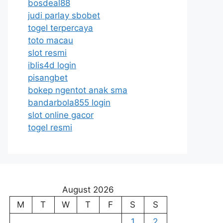
bosdeal88
judi parlay sbobet
togel terpercaya
toto macau
slot resmi
iblis4d login
pisangbet
bokep ngentot anak sma
bandarbola855 login
slot online gacor
togel resmi
August 2026
M
T
W
T
F
S
S
1
2