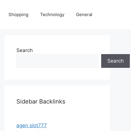
Shopping
Technology
General
Search
Search
Sidebar Backlinks
agen slot777