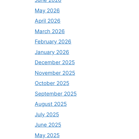
June 2026
May 2026
April 2026
March 2026
February 2026
January 2026
December 2025
November 2025
October 2025
September 2025
August 2025
July 2025
June 2025
May 2025