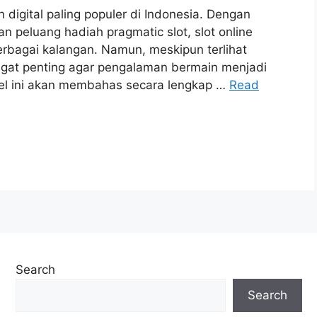
 digital paling populer di Indonesia. Dengan
n peluang hadiah pragmatic slot, slot online
erbagai kalangan. Namun, meskipun terlihat
ngat penting agar pengalaman bermain menjadi
kel ini akan membahas secara lengkap …
Read
Search
Search